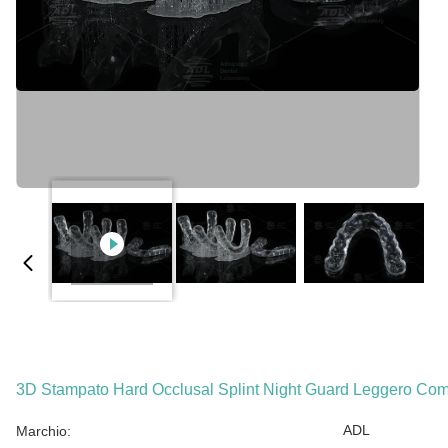
3D Stampato Hard Occlusal Splint Night Guard Leggero Co
ADL
Marchio: