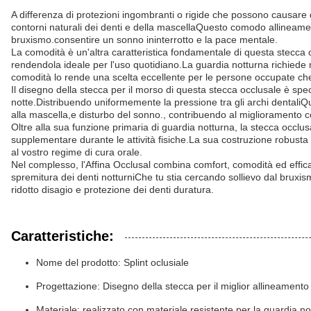
A differenza di protezioni ingombranti o rigide che possono causare di
contorni naturali dei denti e della mascellaQuesto comodo allineament
bruxismo.consentire un sonno ininterrotto e la pace mentale.
La comodità è un'altra caratteristica fondamentale di questa stecca 
rendendola ideale per l'uso quotidiano.La guardia notturna richiede m
comodità lo rende una scelta eccellente per le persone occupate che ap
Il disegno della stecca per il morso di questa stecca occlusale è spe
notte.Distribuendo uniformemente la pressione tra gli archi dentaliQ
alla mascella,e disturbo del sonno., contribuendo al miglioramento co
Oltre alla sua funzione primaria di guardia notturna, la stecca occlu
supplementare durante le attività fisiche.La sua costruzione robusta e
al vostro regime di cura orale.
Nel complesso, l'Affina Occlusal combina comfort, comodità ed efficac
spremitura dei denti notturniChe tu stia cercando sollievo dal bruxi
ridotto disagio e protezione dei denti duratura.
Caratteristiche:
Nome del prodotto: Splint oclusiale
Progettazione: Disegno della stecca per il miglior allineamento
Materiale: realizzato con materiale resistente per la guardia n