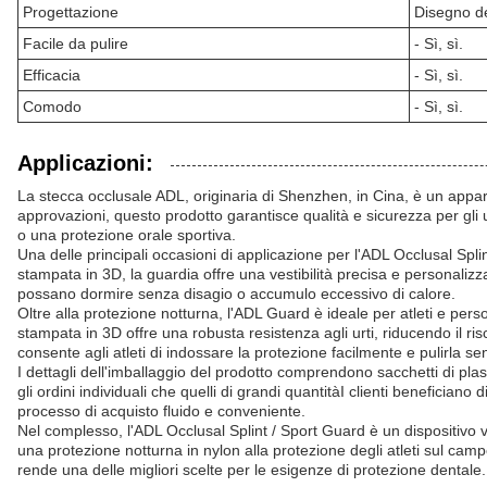
Progettazione
Disegno de
Facile da pulire
- Sì, sì.
Efficacia
- Sì, sì.
Comodo
- Sì, sì.
Applicazioni:
La stecca occlusale ADL, originaria di Shenzhen, in Cina, è un appar
approvazioni, questo prodotto garantisce qualità e sicurezza per gli 
o una protezione orale sportiva.
Una delle principali occasioni di applicazione per l'ADL Occlusal Spl
stampata in 3D, la guardia offre una vestibilità precisa e personalizzat
possano dormire senza disagio o accumulo eccessivo di calore.
Oltre alla protezione notturna, l'ADL Guard è ideale per atleti e pers
stampata in 3D offre una robusta resistenza agli urti, riducendo il risc
consente agli atleti di indossare la protezione facilmente e pulirla s
I dettagli dell'imballaggio del prodotto comprendono sacchetti di plas
gli ordini individuali che quelli di grandi quantitàI clienti beneficia
processo di acquisto fluido e conveniente.
Nel complesso, l'ADL Occlusal Splint / Sport Guard è un dispositivo v
una protezione notturna in nylon alla protezione degli atleti sul camp
rende una delle migliori scelte per le esigenze di protezione dentale.