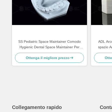
SS Pediatric Space Maintainer Comodo
ADL Arco
Hygienic Dental Space Maintainer Per
spazio A
Adulti
Ottenga il migliore prezzo
Otte
Collegamento rapido
Cont