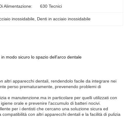
Di Alimentazione:
630 Tecnici
cciaio inossidabile
, 
Denti in acciaio inossidabile
 in modo sicuro lo spazio dell'arco dentale
n altri apparecchi dentali, rendendolo facile da integrare nei
 dente perso prematuramente, prevenendo problemi di
izia e manutenzione.ma in particolare per quelli utilizzati con
igiene orale e prevenire l'accumulo di batteri nocivi.
ellente per i dentisti che cercano una soluzione sicura ed
ompatibilità con altri apparecchi dentali e la facilità di pulizia