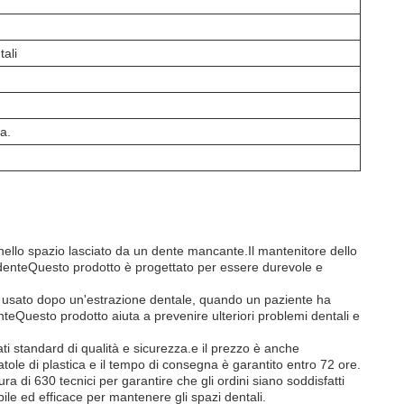
tali
a.
i nello spazio lasciato da un dente mancante.Il mantenitore dello
 denteQuesto prodotto è progettato per essere durevole e
e usato dopo un'estrazione dentale, quando un paziente ha
Questo prodotto aiuta a prevenire ulteriori problemi dentali e
ti standard di qualità e sicurezza.e il prezzo è anche
tole di plastica e il tempo di consegna è garantito entro 72 ore.
a di 630 tecnici per garantire che gli ordini siano soddisfatti
ile ed efficace per mantenere gli spazi dentali.