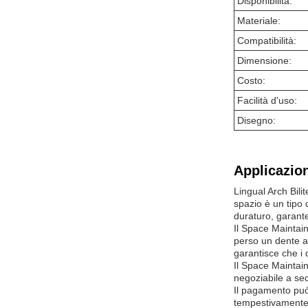
Disponibilità:
Materiale:
Compatibilità:
Dimensione:
Costo:
Facilità d'uso:
Disegno:
Applicazion
Lingual Arch Bili
spazio è un tipo
duraturo, garant
Il Space Maintai
perso un dente a
garantisce che i 
Il Space Maintain
negoziabile a sec
Il pagamento può 
tempestivamente.e