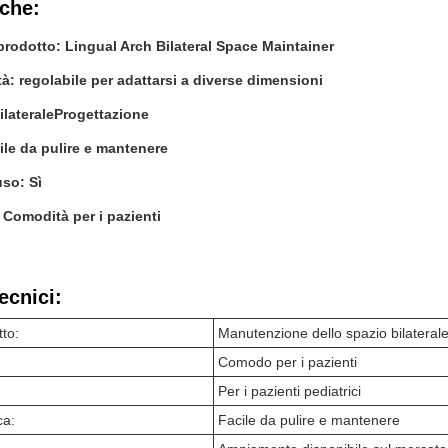
iche:
rodotto: Lingual Arch Bilateral Space Maintainer
tà: regolabile per adattarsi a diverse dimensioni
ilaterale
Progettazione
cile da pulire e mantenere
uso: Sì
Comodità per i pazienti
ecnici:
to:
Manutenzione dello spazio bilateral
Comodo per i pazienti
Per i pazienti pediatrici
ca:
Facile da pulire e mantenere