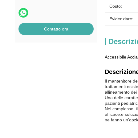
Costo:
Evidenziare:
Contatto ora
Descrizi
Accessibile Accia
Descrizione
Il mantenitore de
trattamenti esis
allineamento dei 
Una delle caratte
pazienti pediatri
Nel complesso, il
efficace.e soluzio
ne fanno un'opzio