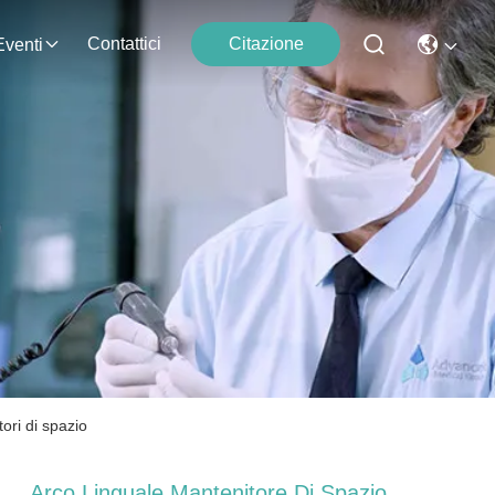
Contattici
Citazione
Eventi
tori di spazio
Arco Linguale Mantenitore Di Spazio