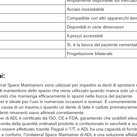
Ampiamente disponibile sul mercato
Acciaio inossidabile
Compatibile con altri apparecchi den
Disponibili in varie dimensioni
A prezzi accessibili
Sì, è la bocca del paziente cementat
Progettazione bilaterale
i:
teral Space Maintainers sono utilizzati per impedire ai denti di spostars
 di mantenitore dello spazio che viene utilizzato quando manca solo un
endo che mantenga efficacemente lo spazio nella bocca del paziente.
ner è ideale per l'uso in numerose occasioni e scenari. È comunement
 causa di un trauma,o quando un dente di latte è caduto prematuramente
denti rimanenti siano allineati correttamente.
er di ADL è certificato da ISO, CE e FDA, garantendo che soddisfi eleva
onda della quantità ordinataIl prodotto è confezionato in sacchetti e sca
essere effettuato tramite Paypal o T/T, e ADL ha una capacità di fornitur
 conforto, l'Unilateral Space Maintainer di ADL è una soluzione affidab