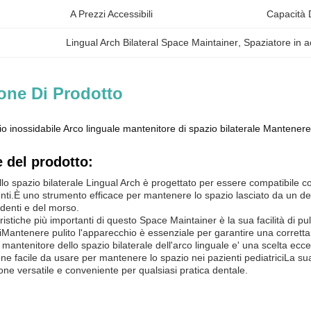
A Prezzi Accessibili
Capacità 
Lingual Arch Bilateral Space Maintainer
, 
Spaziatore in a
one Di Prodotto
io inossidabile Arco linguale mantenitore di spazio bilaterale Mantenere
 del prodotto:
llo spazio bilaterale Lingual Arch è progettato per essere compatibile co
tenti.È uno strumento efficace per mantenere lo spazio lasciato da un
denti e del morso.
ristiche più importanti di questo Space Maintainer è la sua facilità di pul
ciMantenere pulito l'apparecchio è essenziale per garantire una corretta 
 mantenitore dello spazio bilaterale dell'arco linguale e' una scelta ecc
ne facile da usare per mantenere lo spazio nei pazienti pediatriciLa sua c
ne versatile e conveniente per qualsiasi pratica dentale.