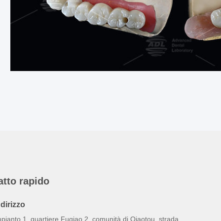
atto rapido
ndirizzo
pianto 1, quartiere Fuqiao 2, comunità di Qiaotou, strada