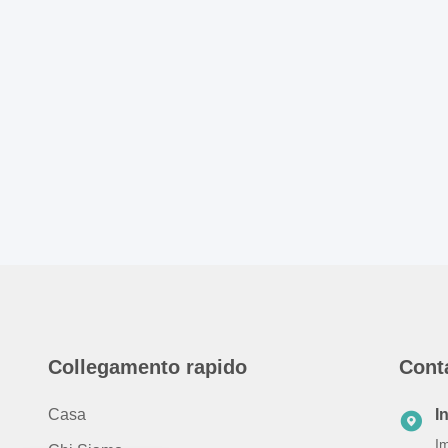
Collegamento rapido
Cont
Casa
I
Im