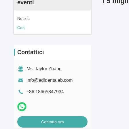
I 5 migl
eventi
Notizie
Casi
Contattici
Ms. Taylor Zhang
info@adldentalab.com
+86 18665847934
Contatto ora