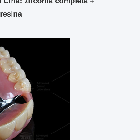
in Cina: zirconia completa +
 resina