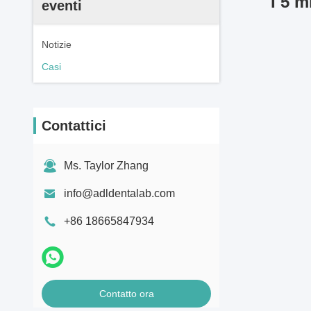
I 5 m
eventi
Notizie
Casi
Contattici
Ms. Taylor Zhang
info@adldentalab.com
+86 18665847934
Contatto ora